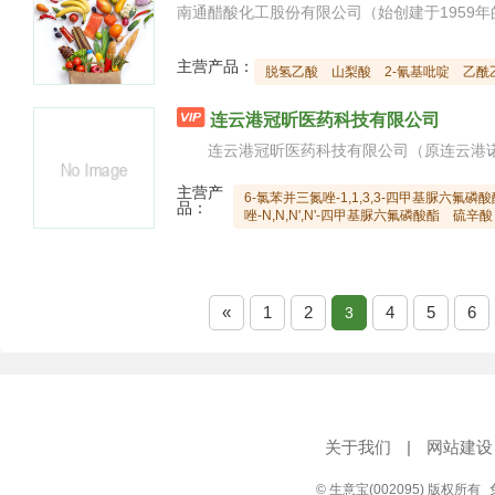
主营产品：
脱氢乙酸
山梨酸
2-氰基吡啶
乙酰

连云港冠昕医药科技有限公司
主营产
6-氯苯并三氮唑-1,1,3,3-四甲基脲六氟磷酸
品：
唑-N,N,N',N'-四甲基脲六氟磷酸酯
硫辛酸
«
1
2
4
5
6
3
关于我们
|
网站建设
© 生意宝(002095) 版权所有