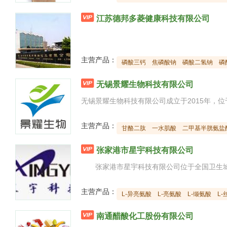

江苏德邦多菱健康科技有限公司
主营产品：
磷酸三钙
焦磷酸钠
磷酸二氢钠
磷

无锡景耀生物科技有限公司
主营产品：
甘酪二肽
一水肌酸
二甲基半胱氨盐

张家港市星宇科技有限公司
主营产品：
L-异亮氨酸
L-亮氨酸
L-缬氨酸
L-

南通醋酸化工股份有限公司