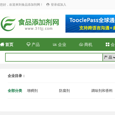
您好，欢迎来到食品添加剂网！
登录或加入


首页

产品

企业

商机

会
企业目录：
全部分类
增稠剂
防腐剂
调味剂和香料