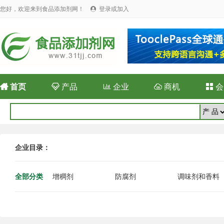
您好，欢迎来到食品添加剂网！
登录或加入


首页

产品

企业

商机

会
企业目录：
全部分类
增稠剂
防腐剂
调味剂和香料