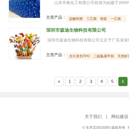
主营产品：
盐酸羟胺
三乙胺
吡啶
一乙胺
深圳市森迪生物科技有限公司
主营产品：
光引发剂TPO
二硫氰基甲烷
天然虾
«
1
2
3
4
5
6
关于我们
|
网站建设
© 生意宝(002095) 版权所有