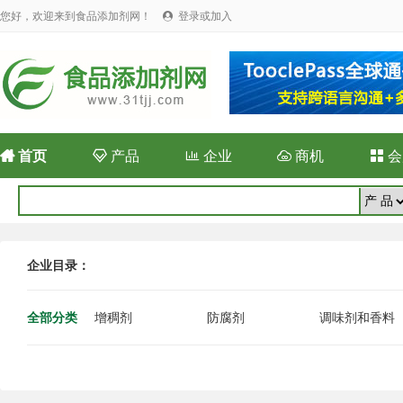
您好，欢迎来到食品添加剂网！
登录或加入


首页

产品

企业

商机

会
企业目录：
全部分类
增稠剂
防腐剂
调味剂和香料