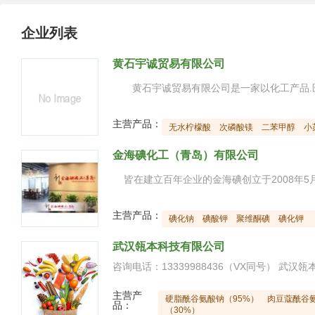
企业列表
黄石宇诚贸易有限公司
主营产品：
无水柠檬酸
次磷酸镁
二苯甲醇
小
金海碘化工（青岛）有限公司
主营产品：
碘化钠
碘酸钾
聚维酮碘
碘化钾
武汉瓴本科技有限公司
主营产
硬脂酰谷氨酸钠（95%）
肉豆蔻酰谷氨
品：
（30%）