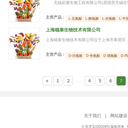
主营产品：
L-瓜氨酸
L-酪氨酸
L-丝氨酸
L-半
上海稳泰生物技术有限公司
主营产品：
D-丝氨酸
D-色氨酸
D-脯氨酸
D-
«
1
2
...
4
5
6
7
关于我们
|
网站建设
© 生意宝(002095) 版权所有