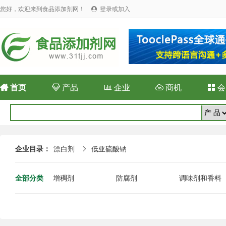
您好，欢迎来到食品添加剂网！
登录或加入


首页

产品

企业

商机

会
企业目录：
漂白剂
低亚硫酸钠

全部分类
增稠剂
防腐剂
调味剂和香料