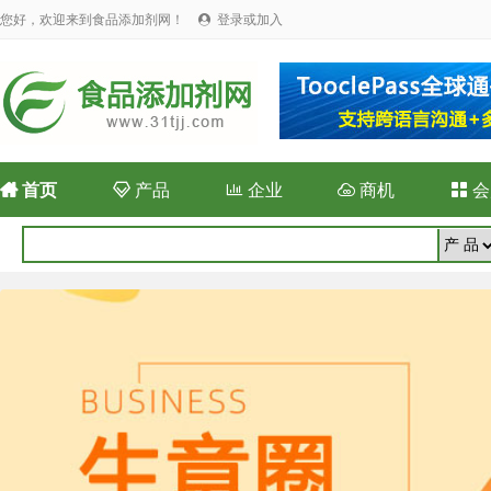
您好，欢迎来到食品添加剂网！
登录或加入


首页

产品

企业

商机

会