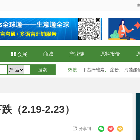
商城
产业链
原料报价

会展
热搜
：
甲基纤维素
、
淀粉
、
海藻酸
2.19-2.23）
分享到：
