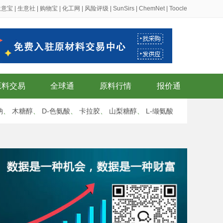
生意宝
|
生意社
|
购物宝
|
化工网
|
风险评级
|
SunSirs
|
ChemNet
|
Toocle
原料交易
全球通
原料行情
报价通
钠
、
木糖醇
、
D-色氨酸
、
卡拉胶
、
山梨糖醇
、
L-缬氨酸