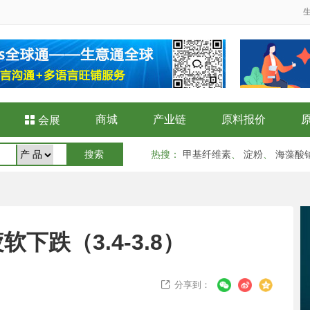
商城
产业链
原料报价

会展
热搜
：
甲基纤维素
、
淀粉
、
海藻酸
下跌（3.4-3.8）
分享到：
