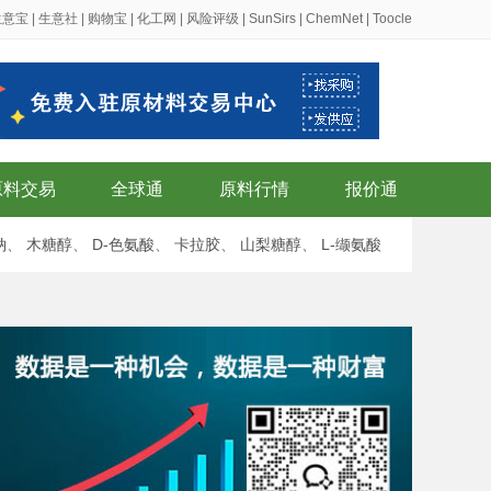
生意宝
|
生意社
|
购物宝
|
化工网
|
风险评级
|
SunSirs
|
ChemNet
|
Toocle
原料交易
全球通
原料行情
报价通
钠
、
木糖醇
、
D-色氨酸
、
卡拉胶
、
山梨糖醇
、
L-缬氨酸