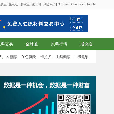
生意宝
|
生意社
|
购物宝
|
化工网
|
风险评级
|
SunSirs
|
ChemNet
|
Toocle
原料交易
全球通
原料行情
报价通
钠
、
木糖醇
、
D-色氨酸
、
卡拉胶
、
山梨糖醇
、
L-缬氨酸