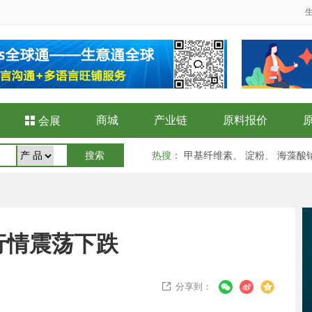
商城
产业链
原料报价

会展
热搜
：
甲基纤维素
、
淀粉
、
海藻酸
行情震荡下跌
分享到：
