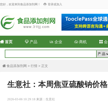
您好，欢迎来到食品添加剂网！
登录或加入


首页

产品

企业

商机

会
食品添加剂网
>
行情
> 正文

生意社：本周焦亚硫酸钠价格上涨(
2026-03-06 10:29:18 来源：生意社