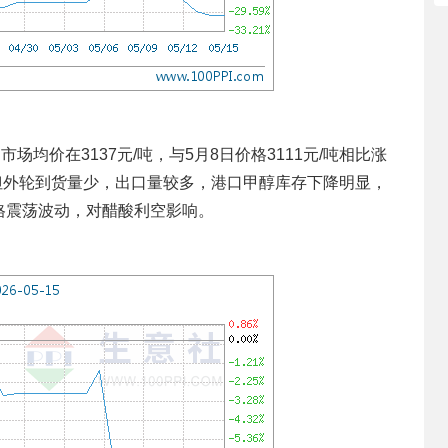
均价在3137元/吨，与5月8日价格3111元/吨相比涨
，但外轮到货量少，出口量较多，港口甲醇库存下降明显，
格震荡波动，对醋酸利空影响。