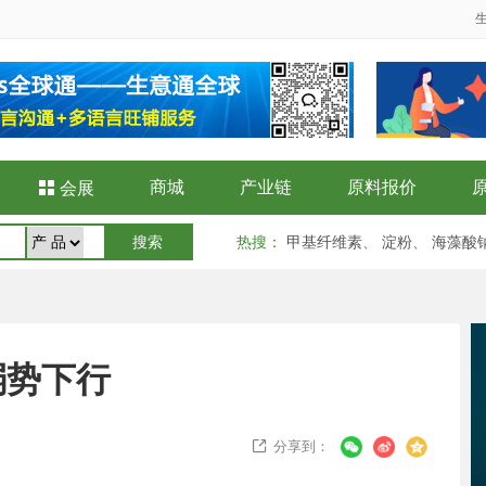
商城
产业链
原料报价

会展
热搜
：
甲基纤维素
、
淀粉
、
海藻酸
弱势下行
分享到：
