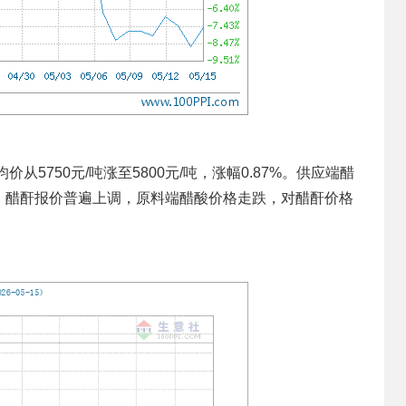
从5750元/吨涨至5800元/吨，涨幅0.87%。供应端醋
，醋酐报价普遍上调，原料端醋酸价格走跌，对醋酐价格