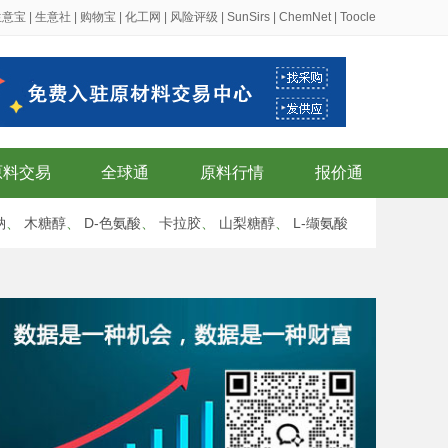
生意宝
|
生意社
|
购物宝
|
化工网
|
风险评级
|
SunSirs
|
ChemNet
|
Toocle
原料交易
全球通
原料行情
报价通
钠
、
木糖醇
、
D-色氨酸
、
卡拉胶
、
山梨糖醇
、
L-缬氨酸