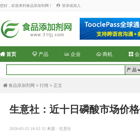
您好，欢迎来到食品添加剂网！
登录或加入


首页

产品

企业

商机

会
食品添加剂网
>
行情
> 正文

生意社：近十日磷酸市场价格
2026-05-22 18:02:32 来源：生意社