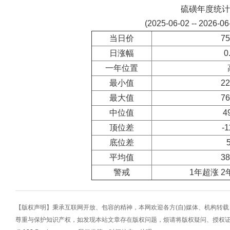
硫磺年度统计
(2025-06-02 -- 2026-0
当日价
75
日涨幅
0
一年位置
最小值
22
最大值
76
中位值
4
顶位差
-1
底位差
平均值
38
警戒
1年超涨 2
【版权声明】秉承互联网开放、包容的精神，本网欢迎各方(自)媒体、机构转
尊重与保护知识产权，如发现本站文章存在版权问题，烦请将版权疑问、授权