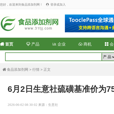
您好，欢迎来到食品添加剂网！
登录或加入


首页

产品

企业

商机

会
食品添加剂网
>
行情
> 正文

6月2日生意社硫磺基准价为751
2026-06-02 08:30:02 来源：生意社