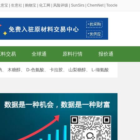
生意宝
|
生意社
|
购物宝
|
化工网
|
风险评级
|
SunSirs
|
ChemNet
|
Toocle
原料交易
全球通
原料行情
报价通
钠
、
木糖醇
、
D-色氨酸
、
卡拉胶
、
山梨糖醇
、
L-缬氨酸