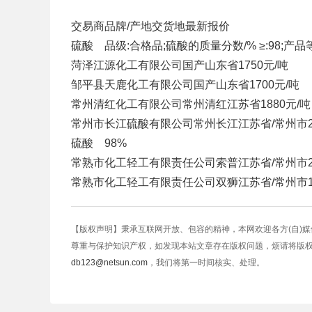
交易商
品牌/产地
交货地
最新报价
硫酸 品级:合格品;硫酸的质量分数/% ≥:98;产品
菏泽江源化工有限公司
国产
山东省
1750元/吨
邹平县天鹿化工有限公司
国产
山东省
1700元/吨
常州清红化工有限公司
常州清红
江苏省
1880元/吨
常州市长江硫酸有限公司
常州长江
江苏省/常州市
硫酸 98%
常熟市化工轻工有限责任公司
索普
江苏省/常州市
常熟市化工轻工有限责任公司
双狮
江苏省/常州市
【版权声明】秉承互联网开放、包容的精神，本网欢迎各方(自)
尊重与保护知识产权，如发现本站文章存在版权问题，烦请将版
db123@netsun.com
，我们将第一时间核实、处理。