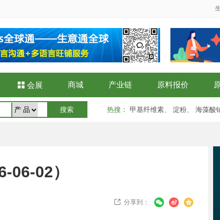
商城
产业链
原料报价

会展
热搜
：
甲基纤维素
、
淀粉
、
海藻酸
06-02）
分享到：
