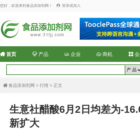
您好，欢迎来到食品添加剂网！
登录或加入


首页

产品

企业

商机

会
食品添加剂网
>
行情
> 正文

生意社醋酸6月2日均差为-16.
新扩大