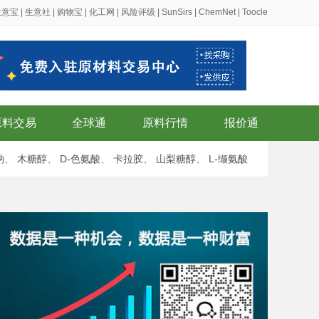
生意宝
|
生意社
|
购物宝
|
化工网
|
风险评级
|
SunSirs
|
ChemNet
|
Toocle
原料交易
全球通
原料行情
报价通
钠
、
木糖醇
、
D-色氨酸
、
卡拉胶
、
山梨糖醇
、
L-缬氨酸