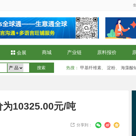
商城
产业链
原料报价

会展
热搜
：
甲基纤维素
、
淀粉
、
海藻酸
10325.00元/吨
分享到：
