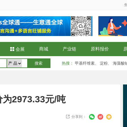
商城
产业链
原料报价

会展
热搜
：
甲基纤维素
、
淀粉
、
海藻酸
2973.33元/吨
分享到：
