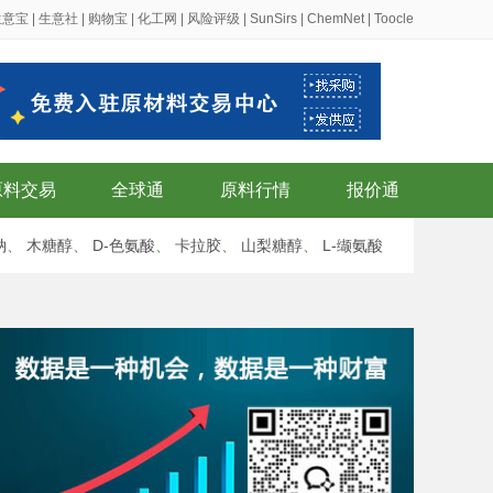
生意宝
|
生意社
|
购物宝
|
化工网
|
风险评级
|
SunSirs
|
ChemNet
|
Toocle
原料交易
全球通
原料行情
报价通
钠
、
木糖醇
、
D-色氨酸
、
卡拉胶
、
山梨糖醇
、
L-缬氨酸