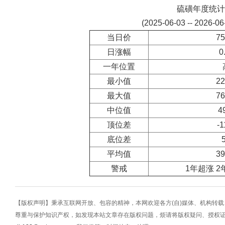
硫磺年度统计
(2025-06-03 -- 2026-0
当日价
75
日涨幅
0
一年位置
最小值
22
最大值
76
中位值
4
顶位差
-1
底位差
平均值
39
警戒
1年超涨 2
【版权声明】秉承互联网开放、包容的精神，本网欢迎各方(自)媒体、机构转
尊重与保护知识产权，如发现本站文章存在版权问题，烦请将版权疑问、授权