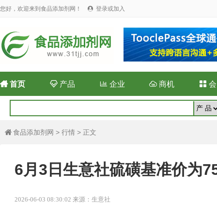
您好，欢迎来到食品添加剂网！
登录或加入


首页

产品

企业

商机

会
食品添加剂网
>
行情
> 正文

6月3日生意社硫磺基准价为751
2026-06-03 08:30:02 来源：生意社