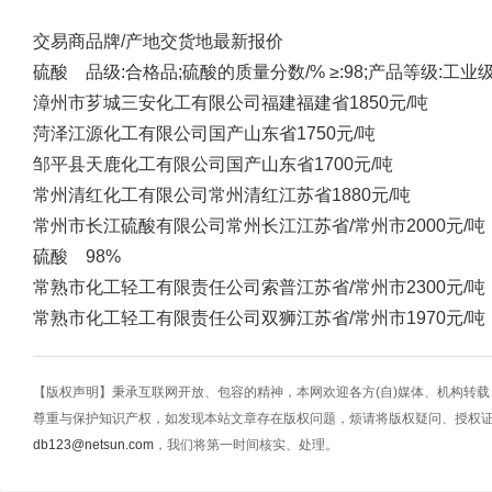
交易商
品牌/产地
交货地
最新报价
硫酸 品级:合格品;硫酸的质量分数/% ≥:98;产品等级:工业
漳州市芗城三安化工有限公司
福建
福建省
1850元/吨
菏泽江源化工有限公司
国产
山东省
1750元/吨
邹平县天鹿化工有限公司
国产
山东省
1700元/吨
常州清红化工有限公司
常州清红
江苏省
1880元/吨
常州市长江硫酸有限公司
常州长江
江苏省/常州市
2000元/吨
硫酸 98%
常熟市化工轻工有限责任公司
索普
江苏省/常州市
2300元/吨
常熟市化工轻工有限责任公司
双狮
江苏省/常州市
1970元/吨
【版权声明】秉承互联网开放、包容的精神，本网欢迎各方(自)媒体、机构转
尊重与保护知识产权，如发现本站文章存在版权问题，烦请将版权疑问、授权
db123@netsun.com
，我们将第一时间核实、处理。