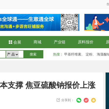
商城
产业链
原料报价

会展
热搜
：
甲基纤维素
、
淀粉
、
海藻酸
料成本支撑 焦亚硫酸钠报价上涨
分享到：
