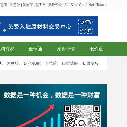
生意宝
|
生意社
|
购物宝
|
化工网
|
风险评级
|
SunSirs
|
ChemNet
|
Toocle
原料交易
全球通
原料行情
报价通
钠
、
木糖醇
、
D-色氨酸
、
卡拉胶
、
山梨糖醇
、
L-缬氨酸