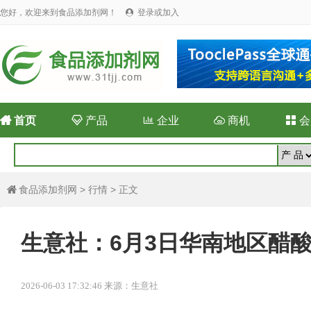
您好，欢迎来到食品添加剂网！
登录或加入


首页

产品

企业

商机

会
食品添加剂网
>
行情
> 正文

生意社：6月3日华南地区醋
2026-06-03 17:32:46 来源：生意社