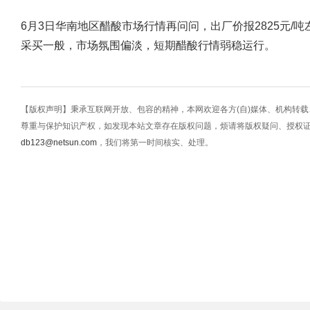
6月3日华南地区醋酸市场行情再问问，出厂价报2825元/吨
采买一般，市场氛围偏淡，短期醋酸行情弱稳运行。
【版权声明】秉承互联网开放、包容的精神，本网欢迎各方(自)媒体、机构转
尊重与保护知识产权，如发现本站文章存在版权问题，烦请将版权疑问、授权
db123@netsun.com
，我们将第一时间核实、处理。