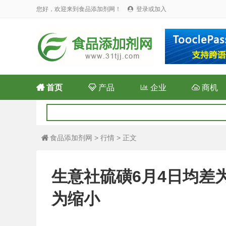
您好，欢迎来到食品添加剂网！
登录或加入


首页

产品

企业

商机
食品添加剂网
>
行情
> 正文

生意社硫磺6月4日均差为-
为缩小