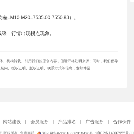
10-M20=7535.00-7550.83）。
减缓，行情出现拐点现象。
媒体、机构转载、引用我们的原创内容，但请严格注明来源；同时，我们倡导
权疑问、授权证明、版权证明、联系方式等信息，发邮件至
网站建设
|
会员服务
|
产品排名
|
广告服务
|
合作伙伴
95) 版权所有
免责声明
浙ICP备14007955号-1
浙公网安备33010602010420号