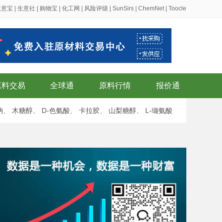
生意宝
|
生意社
|
购物宝
|
化工网
|
风险评级
|
SunSirs
|
ChemNet
|
Toocle
原料交易
全球通
原料行情
报价通
钠
、
木糖醇
、
D-色氨酸
、
卡拉胶
、
山梨糖醇
、
L-缬氨酸