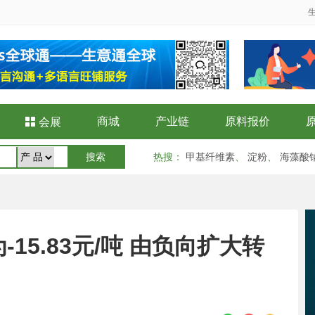
商城
产业链
原料报价

会展
热搜
：
甲基纤维素
、
淀粉
、
海藻酸
15.83元/吨 由负向扩大转