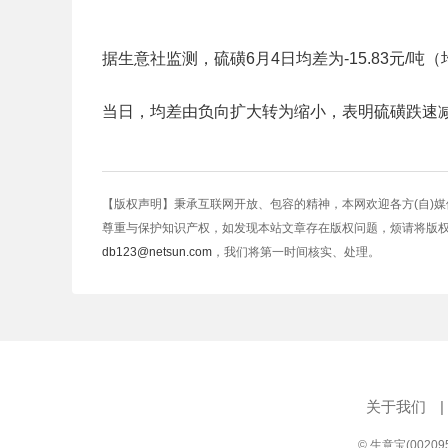
据生意社监测，硫磺6月4日均差为-15.83元/吨（均差=M
当日，均差由负向扩大转为缩小，表明硫磺跌速
【版权声明】秉承互联网开放、包容的精神，本网欢迎各方(自)
尊重与保护知识产权，如发现本站文章存在版权问题，烦请将版
db123@netsun.com
，我们将第一时间核实、处理。
关于我们
|
© 生意宝(0020