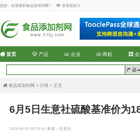
您好，欢迎来到食品添加剂网！
登录或加入


首页

产品

企业

商机

会
食品添加剂网
>
行情
> 正文

6月5日生意社硫酸基准价为183
2026-06-05 08:30:01 来源：生意社