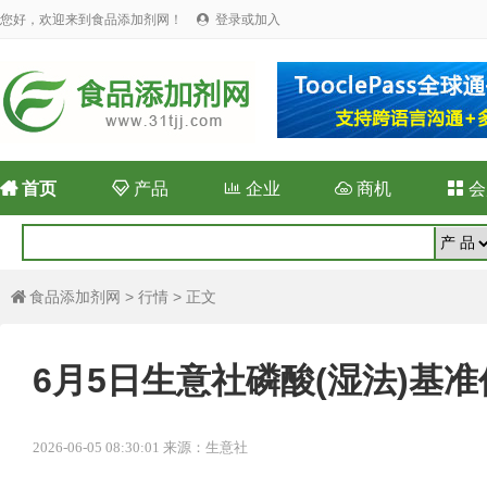
您好，欢迎来到食品添加剂网！
登录或加入


首页

产品

企业

商机

会
食品添加剂网
>
行情
> 正文

6月5日生意社磷酸(湿法)基准价为
2026-06-05 08:30:01 来源：生意社