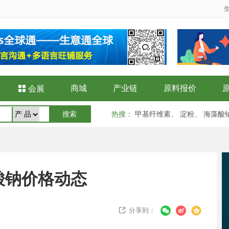
商城
产业链
原料报价

会展
热搜
：
甲基纤维素
、
淀粉
、
海藻酸
酸钠价格动态
分享到：
