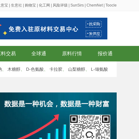
生意宝
|
生意社
|
购物宝
|
化工网
|
风险评级
|
SunSirs
|
ChemNet
|
Toocle
原料交易
全球通
原料行情
报价通
钠
、
木糖醇
、
D-色氨酸
、
卡拉胶
、
山梨糖醇
、
L-缬氨酸