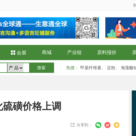
商城
产业链
原料报价

会展
热搜
：
甲基纤维素
、
淀粉
、
海藻酸
化硫磺价格上调
分享到：
