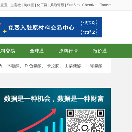
生意宝
|
生意社
|
购物宝
|
化工网
|
风险评级
|
SunSirs
|
ChemNet
|
Toocle
原料交易
全球通
原料行情
报价通
钠
、
木糖醇
、
D-色氨酸
、
卡拉胶
、
山梨糖醇
、
L-缬氨酸