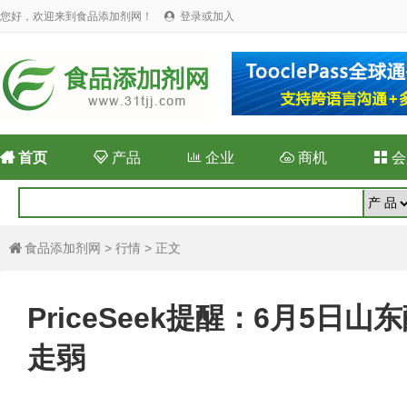
您好，欢迎来到食品添加剂网！
登录或加入


首页

产品

企业

商机

会
食品添加剂网
>
行情
> 正文

PriceSeek提醒：6月5日
走弱