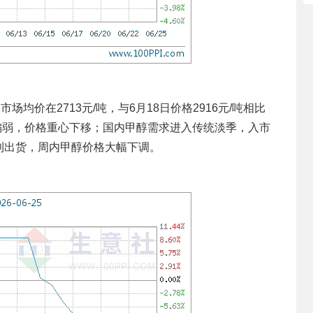
均价在2713元/吨，与6月18日价格2916元/吨相比
态偏弱，价格重心下移；国内甲醇需求进入传统淡季，入市
利出货，周内甲醇价格大幅下调。