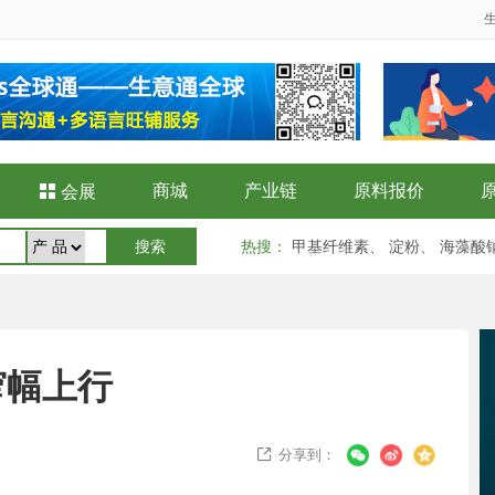
商城
产业链
原料报价

会展
热搜
：
甲基纤维素
、
淀粉
、
海藻酸
窄幅上行
分享到：
