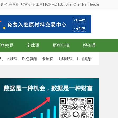
生意宝
|
生意社
|
购物宝
|
化工网
|
风险评级
|
SunSirs
|
ChemNet
|
Toocle
原料交易
全球通
原料行情
报价通
钠
、
木糖醇
、
D-色氨酸
、
卡拉胶
、
山梨糖醇
、
L-缬氨酸