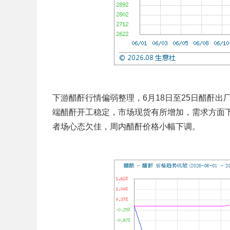
下游醋酐行情偏弱整理，6月18日至25日醋酐出厂均价
端醋酐开工稳定，市场现货有所增加，需求方面
者场心态欠佳，周内醋酐价格小幅下调。