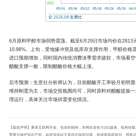
6月原料甲醇市场弱势震荡。截至6月29日市场均价在2813元
10.98%。上旬，受地缘冲突及低库存支撑作用，甲醇价
进口预期增加，同时国内传统消费淡季需求疲软，市场看空
醋酸支撑一般，限制醋酸价格大幅上涨。
后市预测：生意社分析师认为，目前醋酸开工率较月初明显
维持刚需为主，市场交投氛围尚可，同时原料对醋酸提振一
理运行，具体关注市场供需变化情况。
【版权声明】秉承互联网开放、包容的精神，本网欢迎各方(自)媒体、机构转
尊重与保护知识产权，如发现本站文章存在版权问题，烦请将版权疑问、授权