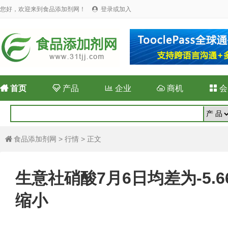
您好，欢迎来到食品添加剂网！
登录或加入


首页

产品

企业

商机

会
食品添加剂网
>
行情
> 正文

生意社硝酸7月6日均差为-5.
缩小