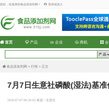
您好，欢迎来到食品添加剂网！
登录或加入


首页

产品

企业

商机

会
食品添加剂网
>
行情
> 正文

7月7日生意社磷酸(湿法)基准价为
2026-07-07 08:30:02 来源：生意社