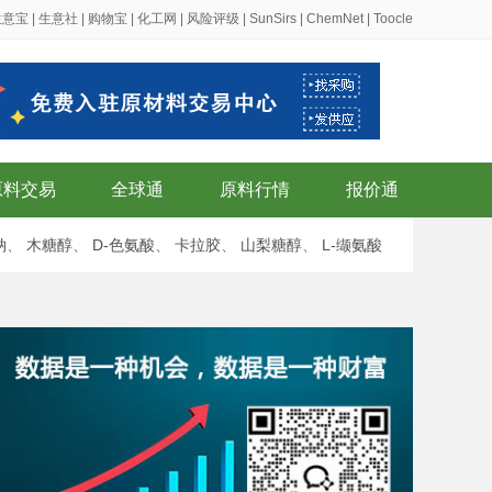
生意宝
|
生意社
|
购物宝
|
化工网
|
风险评级
|
SunSirs
|
ChemNet
|
Toocle
原料交易
全球通
原料行情
报价通
钠
、
木糖醇
、
D-色氨酸
、
卡拉胶
、
山梨糖醇
、
L-缬氨酸