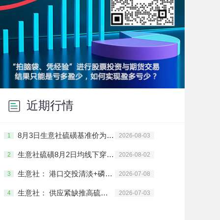
近期行情
8月3日生意社硫磺基准价为9185.67元/吨
1
2026-08-03
生意社硫磺8月2日均线下穿 均差为-25.84元/吨
2
2026-08-02
生意社： 港口交投清淡+磷肥淡季 硫磺价格承压下行
3
2026-07-08
生意社： 供应紧缺推高硫磺价格 多空博弈进入关键期
4
2026-07-03