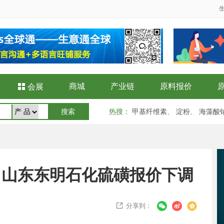
商城
产业链
原料报价

会展
热搜
：
甲基纤维素
、
淀粉
、
海藻酸
月7日山东东明石化硫磺报价下调
分享到：
