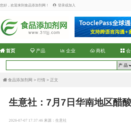
您好，欢迎来到食品添加剂网！
登录或加入


首页

产品

企业

商机

会
食品添加剂网
>
行情
> 正文

生意社：7月7日华南地区醋
2026-07-07 17:37:46 来源：生意社