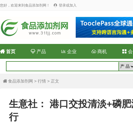
您好，欢迎来到食品添加剂网！
登录或加入


首页

产品

企业

商机

会
食品添加剂网
>
行情
> 正文

生意社： 港口交投清淡+磷肥
行