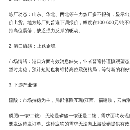
炼厂动态：
山东、华北、西北等主力炼厂多不报价，显示出
价出货。地方炼厂则普遍下调报价，幅度在100-600元/
持高位震荡，缺乏强力反弹的驱动。
2. 港口硫磺：止跌企稳
市场情绪：
港口方面有效消息缺失，业者普遍持谨慎观望态
暂时走稳，预计短期也将维持高位震荡格局，等待新的利好
3. 下游产业链
硫酸：
市场持稳为主，局部涨跌互现(江西、福建跌，云南
磷肥(一铵/二铵)：
无论是磷酸一铵还是二铵，需求面均表现
要发运待发订单。这种疲软的需求无法向上游硫磺提供有效