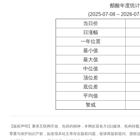
醋酸年度统计
(2025-07-08 -- 2026-0
当日价
日涨幅
一年位置
最小值
最大值
中位值
顶位差
底位差
平均值
警戒
【版权声明】秉承互联网开放、包容的精神，本网欢迎各方(自)媒体、机构转
尊重与保护知识产权，如发现本站文章存在版权问题，烦请将版权疑问、授权