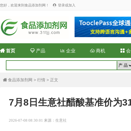
您好，欢迎来到食品添加剂网！
登录或加入


首页

产品

企业

商机

会
食品添加剂网
>
行情
> 正文

7月8日生意社醋酸基准价为315
2026-07-08 08:30:01 来源：生意社