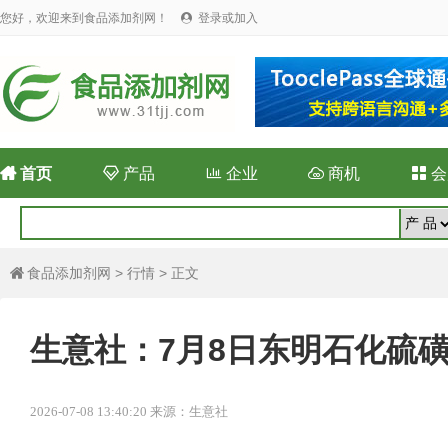
您好，欢迎来到食品添加剂网！
登录或加入


首页

产品

企业

商机

会
食品添加剂网
>
行情
> 正文

生意社：7月8日东明石化硫
2026-07-08 13:40:20 来源：生意社