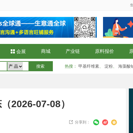
商城
产业链
原料报价

会展
热搜
：
甲基纤维素
、
淀粉
、
海藻酸
026-07-08）
分享到：
