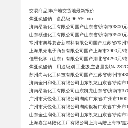
交易商
品牌/产地
交货地
最新报价
焦亚硫酸钠 食品级 96.5% min
济南昂新化工有限公司
国产
山东省/济南市
3800元
山东硕佳化工有限公司
国产
山东省/济南市
3500元
常州市奥尊复合新材料有限公司
国产
江苏省/常州
上海果壳电子商务有限公司
国产
上海市
3900元/吨
佳恩化学（山东）有限公司
国产
湖北省
4250元/吨
焦亚硫酸钠 用途级别:工业级;主含量(以Na2S2O5计),
苏州尚马化工科技有限公司
国产
江苏省/苏州市
43
济南金日和化工有限公司
山东凯龙
山东省/济南市
济南昂新化工有限公司
山东凯龙
山东省/济南市
37
广州市天悦化工有限公司
湖南
广东省/广州市
160
广州市天悦化工有限公司
湖南银桥
广东省/广州市
山东金生润化工有限公司
山东凯龙
山东省/济南市
上海嘉定马陆化工厂有限公司
上海马陆
上海市/嘉