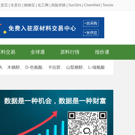
生意宝
|
生意社
|
购物宝
|
化工网
|
风险评级
|
SunSirs
|
ChemNet
|
Toocle
原料交易
全球通
原料行情
报价通
钠
、
木糖醇
、
D-色氨酸
、
卡拉胶
、
山梨糖醇
、
L-缬氨酸