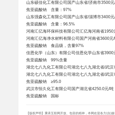
山东硕佳化工有限公司
国产
山东省/济南市
3500元
焦亚硫酸钠 含量：97%
山东强森化工有限公司
国产
山东省/淄博市
3400元
焦亚硫酸钠 含量：96.5%
河南汇亿海环保科技有限公司
汇亿海
河南省
1950
河南汇亿海净水材料有限公司
国产
河南省
3600元
焦亚硫酸钠 食品级，含量97%
佳恩化学（山东）有限公司
佳恩化学
山东省
3900
焦亚硫酸钠 99%含量
湖北七八九化工有限公司
湖北七八九
湖北省/武汉
湖北七八九化工有限公司
湖北七八九
湖北省/武汉
焦亚硫酸钠 ≥95.0
武汉市恒久化工有限公司
国产
湖北省
4250.0元/吨
焦亚硫酸钠 国标
【版权声明】秉承互联网开放、包容的精神，本网欢迎各方(自)