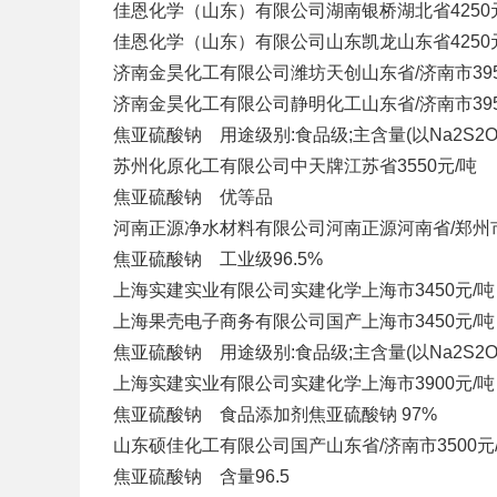
佳恩化学（山东）有限公司
湖南银桥
湖北省
4250
佳恩化学（山东）有限公司
山东凯龙
山东省
4250
济南金昊化工有限公司
潍坊天创
山东省/济南市
39
济南金昊化工有限公司
静明化工
山东省/济南市
39
焦亚硫酸钠 用途级别:食品级;主含量(以Na2S2O5计),
苏州化原化工有限公司
中天牌
江苏省
3550元/吨
焦亚硫酸钠 优等品
河南正源净水材料有限公司
河南正源
河南省/郑州
焦亚硫酸钠 工业级96.5%
上海实建实业有限公司
实建化学
上海市
3450元/吨
上海果壳电子商务有限公司
国产
上海市
3450元/吨
焦亚硫酸钠 用途级别:食品级;主含量(以Na2S2O5计),
上海实建实业有限公司
实建化学
上海市
3900元/吨
焦亚硫酸钠 食品添加剂焦亚硫酸钠 97%
山东硕佳化工有限公司
国产
山东省/济南市
3500元
焦亚硫酸钠 含量96.5