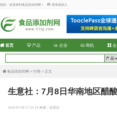
您好，欢迎来到食品添加剂网！
登录或加入


首页

产品

企业

商机

会
食品添加剂网
>
行情
> 正文

生意社：7月8日华南地区醋
2026-07-08 17:34:19 来源：生意社