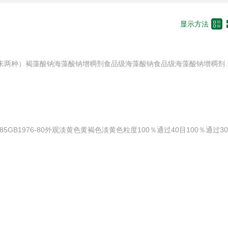

显示方法
海藻酸钠粉末的颗粒的（颗粒和粉末两种）褐藻酸钠海藻酸钠增稠剂食品级海藻酸钠食品级海藻酸钠增稠剂耐酸褐藻酸钠肉丸凝固剂海带胶海藻酸钠增稠稳定剂海藻胶褐藻酸钠粉末面制品增筋剂食品级海藻酸钠增稠剂水精灵水球海蜇丝原料增稠剂凝固剂CAS:9005-38-3型号：食品级包装：25公斤牛皮纸袋（内衬聚乙烯袋）性状：白色粉末CAS:9005-38-3用途：增稠剂，凝固剂，稳定剂【产品名称】海藻酸钠【分子式】（C6H7O6Na）n【产品分子量】198.11【产品用途】【海藻酸钠】作用：海藻酸钠，一种多糖，具有所需的稳固性、溶解性、粘性和安全性。海藻酸钠用途：稳定剂；增稠剂；乳化剂；分散剂；胶凝剂；被膜剂；悬浮剂。海藻酸钠用以代替淀粉、明胶作冰淇淋的稳定剂，可控制冰晶的形成，改变冰淇淋口感，也可稳定糖水冰糕、冰果子露、冰冻牛奶等混合饮料。许多乳制品，如精制奶酪、掼奶油、干乳酪等利用海藻酸钠的稳定作用可防止食品与包装物的连粘性，可作为上乳制饰品覆盖物，可使其稳定不变并防止糖霜酥皮开裂。海藻酸钠用于色拉(一种凉拌菜)调味汁，布丁(一种甜点心)、果酱、番茄酱及罐装制品的增稠剂，以提高制品的稳定