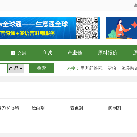
商城
产业链
原料报价

会展
热搜
：
甲基纤维素
、
淀粉
、
海藻酸
味剂和香料
漂白剂
着色剂
酶制剂