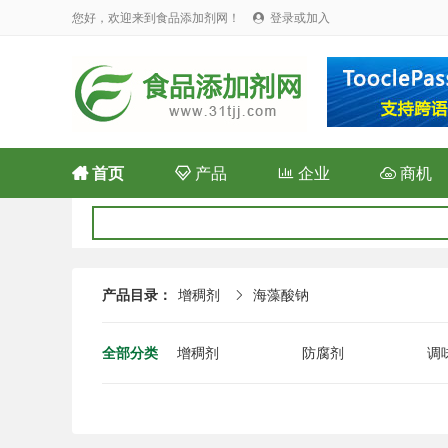
您好，欢迎来到食品添加剂网！
登录或加入


首页

产品

企业

商机
产品目录：
增稠剂
海藻酸钠

全部分类
增稠剂
防腐剂
调