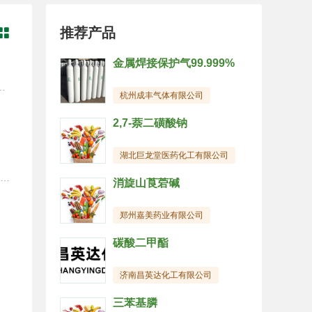
推荐产品

金属焊接保护气99.999%
性质，减少液体渗出。在挂面、粉丝、米粉制作中添加海藻酸钠可改变制品组织的粘结性，使其拉力强、弯曲度大、减少断头率，特别是对面粉含量较低面筋，效果更为明显。在面包、糕点等制品中添加海藻酸钠，可改变制品内部组织的均一性和持水作用，延长贮藏时间。在冷冻甜食制品中添加可提供热聚变保护层，改进香味逸散，提高熔点的性能。海藻酸钠可做成各种凝胶食品，保持良好的胶体形态，不发生渗液或收缩，适合用于冷冻食品和人造仿型食品。还可用来覆盖水果、肉、禽类和水产品作为保护层，与空气不直接接触，延长贮藏时间。还可作为面包的糖衣、加馅填料、点心的涂盖层、罐头食品等自凝形成剂。在高温、冷冻和酸性介质中仍可维持原有的形体。还可代替琼胶制成具有弹性，不粘牙，透明的水晶RUAN&nbsp;TANG。别称：褐藻胶;褐藻酸钠性状：白色或者浅黄色粉末或颗粒。海藻酸钠微溶于水。它溶于碱性溶液，使溶液具有粘性。海藻酸钠粉末遇水变湿，微粒的水合作用使其表面JU有粘性。然后微粒粘合在一起形成团块，团块很缓慢的完全水化并溶解。用途：(1)面食品:在生产挂面、鱼面、快餐面及筒子面中加入0.2%-0.5%的藻酸钠，可以增加粘性，防变脆，在生产面包等面食、糕点时，加入0.1%-1%的藻酸钠，可以防*老化和干燥，减少落屑。(2)冰琪淋、冰棒、雪糕:生产冰琪淋、冰棒、雪糕时一般加入0.1%-0.5%的藻酸钠作为稳定剂，配成的混合料均匀。(3)牛奶制品及饮料:藻酸钠可以作为冰冻牛奶、冰冻果汁及其他饮料的稳定剂。(4)广泛用于糖果，冷冻甜食及食品芯、馅的制作。
杭州成丰气体有限公司
2,7-萘二磺酸钠
湖北巨龙堂医药化工有限公司
质量标准按用户要求SC/T 3401-1985GB1976-80外观淡黄色黄褐色淡黄色粒度100％通过40目100％通过30目100％通过40目粘度(mpa.s)低中高150以下200-300400以上低中高50-150200-250250-350150-350水份％141415PH值6.0-7.06.0-7.06.0-7.5钙％0.300.300.30不溶物％0.30.3灰份％21-24硫酸灰份％30-35重金属(以pb) %≤0.004铅(pb)％≤0.0004砷(As) %≤0.0002包装产品名称出口内销工业级食品级海藻酸钠25kg/复合塑编袋25kg/复合塑编袋a.25kg复合塑编袋b.20kg/纸箱
消旋山莨菪碱
郑州嘉美药业有限公司
碳酸二甲酯
济南昌英达化工有限公司
三苯基膦