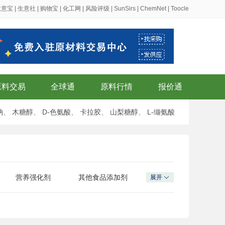
生意宝
|
生意社
|
购物宝
|
化工网
|
风险评级
|
SunSirs
|
ChemNet
|
Toocle
原料交易
全球通
原料行情
报价通
钠
、
木糖醇
、
D-色氨酸
、
卡拉胶
、
山梨糖醇
、
L-缬氨酸
营养强化剂
其他食品添加剂
展开
