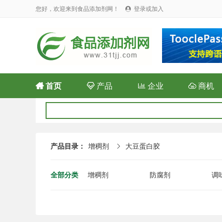
您好，欢迎来到食品添加剂网！
登录或加入


首页

产品

企业

商机
产品目录：
增稠剂
大豆蛋白胶

全部分类
增稠剂
防腐剂
调