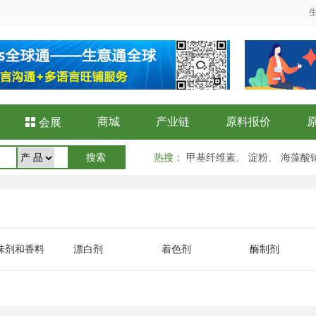
商城
产业链
原料报价

会展
热搜
：
甲基纤维素
、
淀粉
、
海藻酸
味剂和香料
漂白剂
着色剂
酶制剂