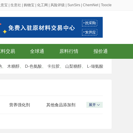
生意宝
|
生意社
|
购物宝
|
化工网
|
风险评级
|
SunSirs
|
ChemNet
|
Toocle
原料交易
全球通
原料行情
报价通
钠
、
木糖醇
、
D-色氨酸
、
卡拉胶
、
山梨糖醇
、
L-缬氨酸
营养强化剂
其他食品添加剂
展开
