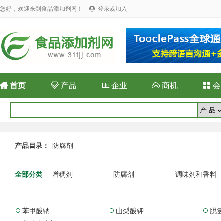
您好，欢迎来到食品添加剂网！
登录或加入


首页

产品

企业

商机

会
产品目录：
防腐剂
全部分类
增稠剂
防腐剂
调味剂和香料
苯甲酸钠
山梨酸钾
脱


