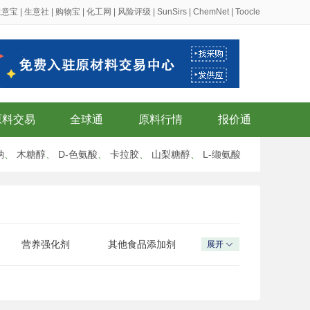
生意宝
|
生意社
|
购物宝
|
化工网
|
风险评级
|
SunSirs
|
ChemNet
|
Toocle
原料交易
全球通
原料行情
报价通
钠
、
木糖醇
、
D-色氨酸
、
卡拉胶
、
山梨糖醇
、
L-缬氨酸
营养强化剂
其他食品添加剂
展开
