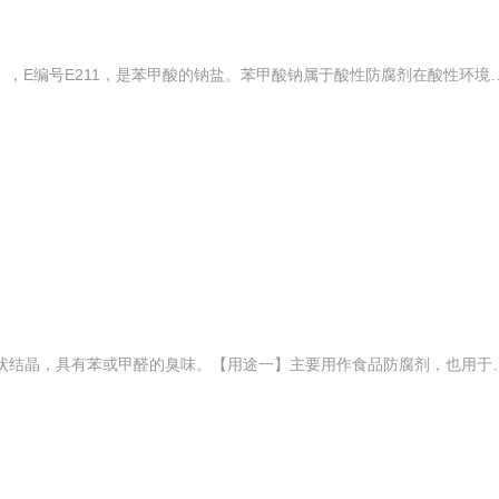
苯甲酸钠（化学式：C6H5CO2Na），E编号E211，是苯甲酸的钠盐。苯甲酸钠属于酸性防腐剂在酸性环境下防腐效果较好，是很常用的食品防腐剂，有防止变质发酸、延长保质期的效果，在世界各国均被广泛使用。然而近年来对其毒性的顾虑使得它的应用受限，有些国家如日本已经停止生产苯甲酸钠，并对它的使用作出限制。 苯甲酸钠大多为白色颗粒，无臭或微带安息香气味，味微甜，有收敛性；易溶于水（常温）53.0g/100ml左右，PH在8左右；苯甲酸钠
苯甲酸钠外观与性状：鳞片状或针状结晶，具有苯或甲醛的臭味。【用途一】主要用作食品防腐剂，也用于染料等。【用途二】用于医药工业和植物遗传研究，也用作染料中间体,杀菌剂和防腐剂。【用途三】防腐剂;抗微生物剂。【用途四】苯甲酸钠也是重要的酸型食品防腐剂。使用时转化为有效形式苯甲酸。使用范围及使用量参见苯甲酸