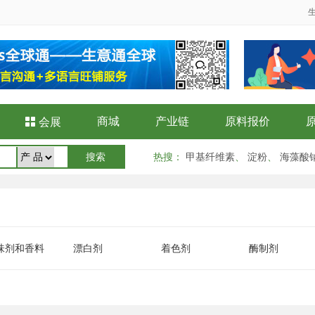
商城
产业链
原料报价

会展
热搜
：
甲基纤维素
、
淀粉
、
海藻酸
味剂和香料
漂白剂
着色剂
酶制剂