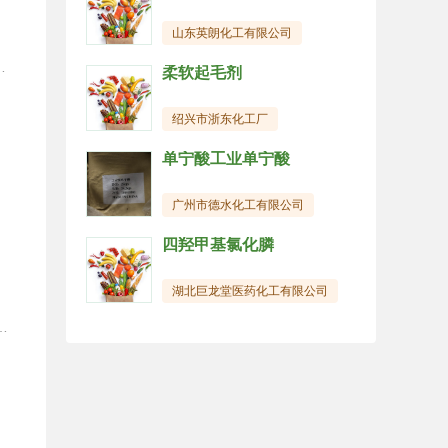
山东英朗化工有限公司
也是酸性防腐剂，在碱性介质中无杀菌、抑菌作用；其防腐最佳PH是2.5-4.0，在PH5.0时5%的溶液杀菌效果也不是很好。苯甲酸钠亲油性较大，易穿透细胞膜进入细胞体内，干扰细胞膜的通透性，抑制细胞膜对氨基酸的吸收；进入细胞体内电离酸化细胞内的碱储，并抑制细胞的呼吸酶系的活性，阻止乙酰辅酶A缩合反应，从而起到食品防腐的目的。
柔软起毛剂
绍兴市浙东化工厂
单宁酸工业单宁酸
广州市德水化工有限公司
四羟甲基氯化膦
湖北巨龙堂医药化工有限公司
。此外，也可作为饲料的防腐剂。【用途五】该品用作食品添加剂(防腐剂)、医药工业的杀菌剂、染料工业的媒染剂，塑料工业的增塑剂，也用作香料等有机合成的中间体。【用途六】用作血清胆红素试验的助溶剂、食品添加剂(防腐剂)、医药工业的杀菌剂、染料工业的媒染剂、塑料工业的增塑剂，也用作香料等有机合成的中间体。包 装：产品内包装为聚乙烯薄膜，外包装为聚丙烯编织袋。净重25KG。储 存：通风干燥处，避免日晒，远离明火。