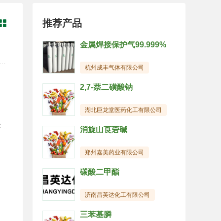
推荐产品

金属焊接保护气99.999%
无臭或微带安息香气味，味微甜，有收敛味。在空气中稳定，在常温下不易分解，易溶于水，其水溶液的PH 值约为8-9，溶于乙醇。用途：1、本品为优良的食品防腐剂，可用于各种食品如酱油、酱菜、果酱、腐乳、果子露、汽水、各种罐头，效果优良。2、可用于医药工业各种药品的防腐和杀菌。3、可用于制作畜禽、水产等饲料的防腐剂和抗菌剂。4、可用于日用品工业如牙膏、印泥、浆糊及粘胶剂等的防腐。5、可用于汽车防冻液、钢铁防锈以及有机合成材料等。储存方式：1. 储存环境：苯甲酸钠应存放在干燥、通风良好的仓库中，远离火源和热源。2. 避光要求：应将苯甲酸钠贮存在阴凉、避光的环境中，避免pao露于阳光直射。3. 分开储存：苯甲酸钠应远离氧化剂、酸类物质，避免混装混储。规格及执行标准工业级食品级：GB 1886.184-2016国际标准：BP/USP/FCC/E211
杭州成丰气体有限公司
2,7-萘二磺酸钠
湖北巨龙堂医药化工有限公司
产品类别: 其它/其它化学品 英文名称: Benzoic acid, sodium salt CAS NO: 9532-32-1 分子量: 144.1032 EC NO: 208-534-8 分子式: C7H5NaO2 InChI: InChI=1/C7H6O2.Na/c8-7(9)6-4-2-1-3-5-6;/h1-5H,(H,8,9);/q;+1/p-1 别名: 安息香酸钠 结构式:
消旋山莨菪碱
郑州嘉美药业有限公司
碳酸二甲酯
济南昌英达化工有限公司
三苯基膦