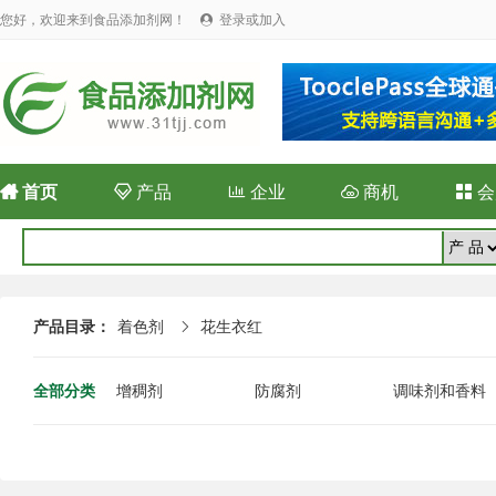
您好，欢迎来到食品添加剂网！
登录或加入


首页

产品

企业

商机

会
产品目录：
着色剂
花生衣红

全部分类
增稠剂
防腐剂
调味剂和香料