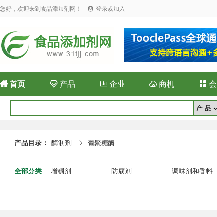
您好，欢迎来到食品添加剂网！
登录或加入


首页

产品

企业

商机

会
产品目录：
酶制剂
葡聚糖酶

全部分类
增稠剂
防腐剂
调味剂和香料