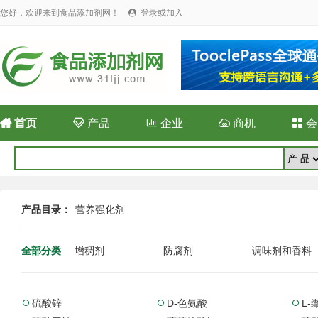
您好，欢迎来到食品添加剂网！
登录或加入


首页

产品

企业

商机

会
产品目录：
营养强化剂
全部分类
增稠剂
防腐剂
调味剂和香料
硫酸锌
D-色氨酸
L-


