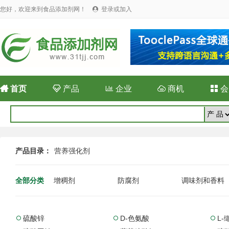
您好，欢迎来到食品添加剂网！
登录或加入


首页

产品

企业

商机

会
产品目录：
营养强化剂
全部分类
增稠剂
防腐剂
调味剂和香料
硫酸锌
D-色氨酸
L-


