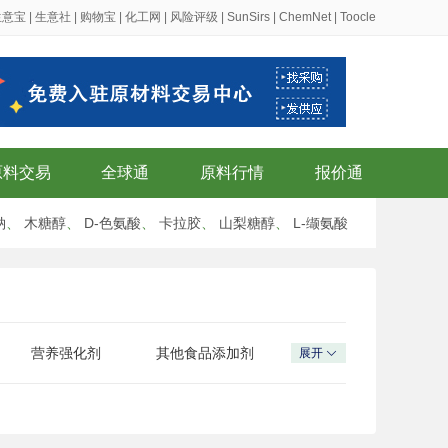
生意宝
|
生意社
|
购物宝
|
化工网
|
风险评级
|
SunSirs
|
ChemNet
|
Toocle
原料交易
全球通
原料行情
报价通
钠
、
木糖醇
、
D-色氨酸
、
卡拉胶
、
山梨糖醇
、
L-缬氨酸
营养强化剂
其他食品添加剂
展开
