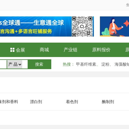
商城
产业链
原料报价

会展
热搜
：
甲基纤维素
、
淀粉
、
海藻酸
味剂和香料
漂白剂
着色剂
酶制剂