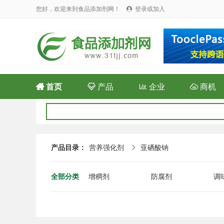
您好，欢迎来到食品添加剂网！
登录或加入


首页

产品

企业

商机
产品目录：
营养强化剂
亚硒酸钠

全部分类
增稠剂
防腐剂
调