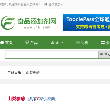
您好，欢迎来到食品添加剂网！
登录或加入


首页

产品

企业

商机

会
产品目录：
山梨糖醇
山梨糖醇
共有
0
家供应商
（
）