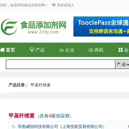
您好，欢迎来到食品添加剂网！
登录或加入


首页

产品

企业

商机

会
产品目录：
甲基纤维素
甲基纤维素
共有
4
家供应商
（
）
常熟威怡科技有限公司（上海佼航贸易有限公司）
