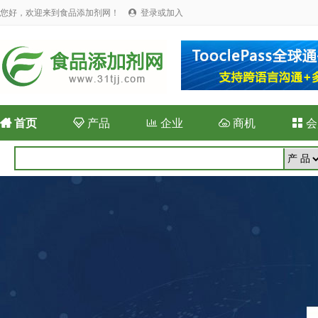
您好，欢迎来到食品添加剂网！
登录或加入


首页

产品

企业

商机

会