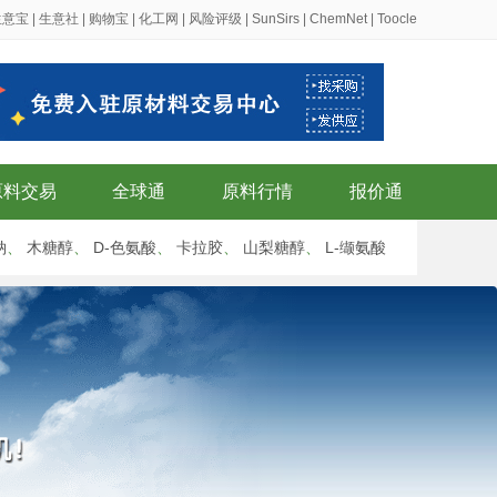
生意宝
|
生意社
|
购物宝
|
化工网
|
风险评级
|
SunSirs
|
ChemNet
|
Toocle
原料交易
全球通
原料行情
报价通
钠
、
木糖醇
、
D-色氨酸
、
卡拉胶
、
山梨糖醇
、
L-缬氨酸