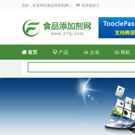
您好，欢迎来到食品添加剂网！
登录或加入


首页

产品

企业

商机