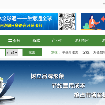
商城
产业链
原料报价

会展
热搜
：
甲基纤维素
、
淀粉
、
海藻酸